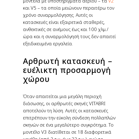
μοντέλα με υποστηρίγματα αερίου – τα
V2
και V5 – τα οποία μειώνουν περαιτέρω τον
χρόνο συναρμολόγησης. Αυτές οι
κατασκευές είναι εξαιρετικά σταθερές,
ανθεκτικές σε ανέμους έως και 100 χλμ./
ώρα και η συναρμολόγησή τους δεν απαιτεί
εξειδικευμένα εργαλεία.
Αρθρωτή κατασκευή –
ευέλικτη προσαρμογή
χώρου
Όταν απαιτείται μια μεγάλη περιοχή
διάσωσης, οι αρθρωτές σκηνές VITABRI
αποτελούν τη λύση. Αυτές οι κατασκευές
επιτρέπουν την εύκολη σύνδεση πολλαπλών
σκηνών σε ένα μεγαλύτερο συγκρότημα. Το
μοντέλο V3 διατίθεται σε 18 διαφορετικά
μεγέθη (από 2 τ.μ. έως 32 τ.μ.), ενώ το