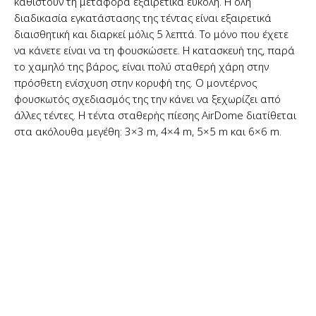
καθιστούν τη μεταφορά εξαιρετικά εύκολη. Η όλη
διαδικασία εγκατάστασης της τέντας είναι εξαιρετικά
διαισθητική και διαρκεί μόλις 5 λεπτά. Το μόνο που έχετε
να κάνετε είναι να τη φουσκώσετε. Η κατασκευή της, παρά
το χαμηλό της βάρος, είναι πολύ σταθερή χάρη στην
πρόσθετη ενίσχυση στην κορυφή της. Ο μοντέρνος
φουσκωτός σχεδιασμός της την κάνει να ξεχωρίζει από
άλλες τέντες. Η τέντα σταθερής πίεσης AirDome διατίθεται
στα ακόλουθα μεγέθη: 3×3 m, 4×4 m, 5×5 m και 6×6 m.