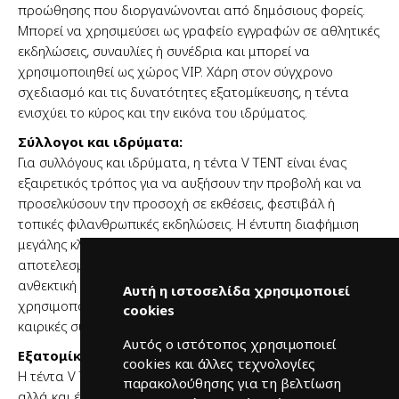
προώθησης που διοργανώνονται από δημόσιους φορείς.
Μπορεί να χρησιμεύσει ως γραφείο εγγραφών σε αθλητικές
εκδηλώσεις, συναυλίες ή συνέδρια και μπορεί να
χρησιμοποιηθεί ως χώρος VIP. Χάρη στον σύγχρονο
σχεδιασμό και τις δυνατότητες εξατομίκευσης, η τέντα
ενισχύει το κύρος και την εικόνα του ιδρύματος.
Σύλλογοι και ιδρύματα:
Για συλλόγους και ιδρύματα, η τέντα V TENT είναι ένας
εξαιρετικός τρόπος για να αυξήσουν την προβολή και να
προσελκύσουν την προσοχή σε εκθέσεις, φεστιβάλ ή
τοπικές φιλανθρωπικές εκδηλώσεις. Η έντυπη διαφήμιση
μεγάλης κλίμακας σας επιτρέπει να προωθήσετε
αποτελεσματικά την αποστολή του οργανισμού σας και η
ανθεκτική κατασκευή της σημαίνει ότι μπορεί να
Αυτή η ιστοσελίδα χρησιμοποιεί
χρησιμοποιηθεί όλη την ημέρα, ακόμη και σε αντίξοες
cookies
καιρικές συνθήκες.
Αυτός ο ιστότοπος χρησιμοποιεί
Εξατομίκευση και σχεδιασμός:
cookies και άλλες τεχνολογίες
Η τέντα V TENT δεν είναι μόνο ένα πρακτικό στέγαστρο
παρακολούθησης για τη βελτίωση
αλλά και ένα εξαιρετικό διαφημιστικό μέσο. Με τη