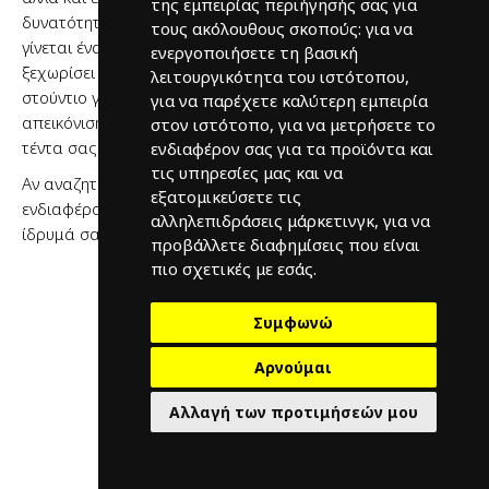
της εμπειρίας περιήγησής σας για
δυνατότητα πλήρους εξατομίκευσης και εκτύπωσης, η τέντα
τους ακόλουθους σκοπούς:
για να
γίνεται ένα εντυπωσιακό διαφημιστικό αντικείμενο που θα
ενεργοποιήσετε τη βασική
ξεχωρίσει το εμπορικό σας σήμα από τα υπόλοιπα. Το
λειτουργικότητα του ιστότοπου
,
στούντιο γραφικών μας προσφέρει δωρεάν τρισδιάστατη
για να παρέχετε καλύτερη εμπειρία
απεικόνιση του σχεδίου σας, ώστε να μπορείτε να δείτε τη
στον ιστότοπο
,
για να μετρήσετε το
τέντα σας από όλες τις πλευρές.
ενδιαφέρον σας για τα προϊόντα και
τις υπηρεσίες μας και να
Αν αναζητάτε μια καινοτόμο λύση που θα προκαλέσει
εξατομικεύσετε τις
ενδιαφέρον και θα προσφέρει εξαιρετική προβολή για το
αλληλεπιδράσεις μάρκετινγκ
,
για να
ίδρυμά σας, επιλέξτε τη τέντα V TENT.
προβάλλετε διαφημίσεις που είναι
πιο σχετικές με εσάς
.
ΔΕΊΤΕ ΤΗΝ V TENT
Συμφωνώ
Αρνούμαι
Αλλαγή των προτιμήσεών μου
Λάβετε μια προσφορά