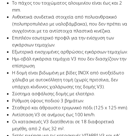
Το πάχος του τοιχώματος αλουμινίου είναι έως και 2
mm.
Ανθεκτικά συνδετικά στοιχεία από πολυανθρακικό
(πολυπροπυλένιο με υαλοβάμβακα), που δεν πρέπει να
συγχέονται με τα αντίστοιχα πλαστικά κινέζικα.
Επιπλέον εσωτερικό προφίλ για την ενίσχυση των
εγκάρσιων τεμαχίων.
Εξωτερικά ενισχυμένες αρθρώσεις εγκάρσιων τεμαχίων.
Ημι-οβάλ εγκάρσια τεμάχια V3 που δεν διασχίζουν την
επίστρωση.
Η δομή είναι βιδωμένη με βίδες INOX από ανοξείδωτο
χάλυβα με αυτοκόλλητη τομή (χωρίς πριτσίνια, δεν
υπάρχει κίνδυνος χαλάρωσης της δομής V3).
Σύστημα ασφάλισης δομής με ελατήριο.
Ρύθμιση ύψους ποδιού 3 βημάτων.
Σταθερό και άθραυστο τριγωνικό πόδι (125 x 125 mm).
Αντίσταση V3 σε ανέμους έως 100 km/h.
Οι κατασκευές V3 διατίθενται σε 18 διαφορετικά
μεγέθη, από 2 έως 32 m
.
2
5ετής εγγύηση για τις κατασκευές VITABRI V3 και εφ’