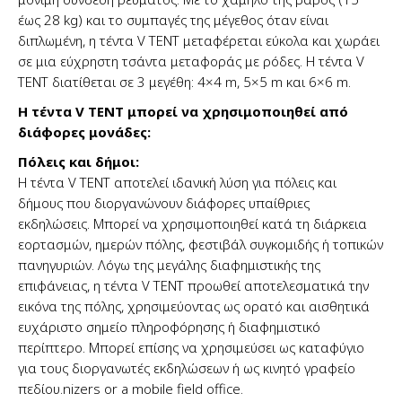
έως 28 kg) και το συμπαγές της μέγεθος όταν είναι
διπλωμένη, η τέντα V TENT μεταφέρεται εύκολα και χωράει
σε μια εύχρηστη τσάντα μεταφοράς με ρόδες. Η τέντα V
TENT διατίθεται σε 3 μεγέθη: 4×4 m, 5×5 m και 6×6 m.
Η τέντα V TENT μπορεί να χρησιμοποιηθεί από
διάφορες μονάδες:
Πόλεις και δήμοι:
Η τέντα V TENT αποτελεί ιδανική λύση για πόλεις και
δήμους που διοργανώνουν διάφορες υπαίθριες
εκδηλώσεις. Μπορεί να χρησιμοποιηθεί κατά τη διάρκεια
εορτασμών, ημερών πόλης, φεστιβάλ συγκομιδής ή τοπικών
πανηγυριών. Λόγω της μεγάλης διαφημιστικής της
επιφάνειας, η τέντα V TENT προωθεί αποτελεσματικά την
εικόνα της πόλης, χρησιμεύοντας ως ορατό και αισθητικά
ευχάριστο σημείο πληροφόρησης ή διαφημιστικό
περίπτερο. Μπορεί επίσης να χρησιμεύσει ως καταφύγιο
για τους διοργανωτές εκδηλώσεων ή ως κινητό γραφείο
πεδίου.nizers or a mobile field office.