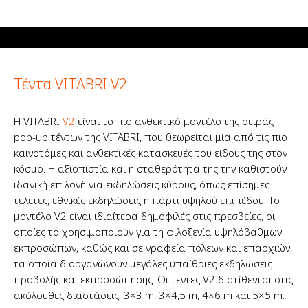
Τέντα VITABRI V2
Η VITABRI
V2
είναι το πιο ανθεκτικό μοντέλο της σειράς
pop-up τέντων της VITABRI, που θεωρείται μία από τις πιο
καινοτόμες και ανθεκτικές κατασκευές του είδους της στον
κόσμο. Η αξιοπιστία και η σταθερότητά της την καθιστούν
ιδανική επιλογή για εκδηλώσεις κύρους, όπως επίσημες
τελετές, εθνικές εκδηλώσεις ή πάρτι υψηλού επιπέδου. Το
μοντέλο V2 είναι ιδιαίτερα δημοφιλές στις πρεσβείες, οι
οποίες το χρησιμοποιούν για τη φιλοξενία υψηλόβαθμων
εκπροσώπων, καθώς και σε γραφεία πόλεων και επαρχιών,
τα οποία διοργανώνουν μεγάλες υπαίθριες εκδηλώσεις
προβολής και εκπροσώπησης. Οι τέντες V2 διατίθενται στις
ακόλουθες διαστάσεις: 3×3 m, 3×4,5 m, 4×6 m και 5×5 m.