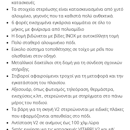
κατασκευές.
Τα στοιχεία στερέωσης είναι κατασκευασμένα από χυτό
αλουμίνιο, γεγονός που τα καθιστά πολύ ανθεκτικά.
6 φορές ενισχυμένα εγκάρσια κομμάτια σε όλο το
μήκος, με φινίρισμα από πολυαμίδιο
Η δομή βιδώνεται με βίδες INOX με αυτοκόλλητη τομή
Πολύ σταθερό αλουμινένιο πόδι.
Εύκολο σύστημα τοποθέτησης σε τοίχο με ρέλι που
ολισθαίνει στον οδηγό.
Μεταλλικοί δακτύλιοι στη δομή για τη σύνδεση σχοινιών
στήριξης.
Στιβαροί αφαιρούμενοι τροχοί για τη μεταφορά και την
εγκατάσταση του πλαισίου.
Αξεσουάρ, όπως φωτισμός, τηλεόραση, θερμάστρα,
ενισχύσεις κ.λπ., στερεώνονται με στηρίγματα στο πάνω
μέρος του ποδιού.
Τα βάρη για τη σκηνή V2 στερεώνονται με ειδικές πλάκες
που εφαρμόζονται απευθείας στο πόδι.
Αντίσταση V2 σε ανέμους έως 100 χλμ./ώρα
5ετής εγγύηση για τις κατασκευές VITABRI V2 και εφ’