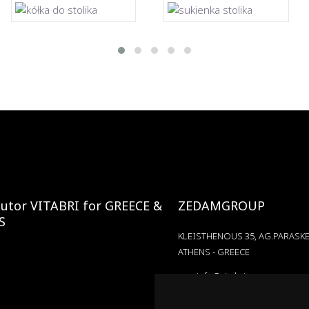
butor VITABRI for GREECE &
ZEDAMGROUP
S
KLEISTHENOUS 35, AG.PARASKEV
ATHENS - GREECE
info@vitabri.gr
+302106228381