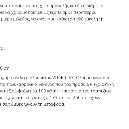
 ένα απαραίτητο στοιχείο προβολής κατά τη διάρκεια
εί να χρησιμοποιηθεί ως εξοπλισμός περιπτέρου
 μικρό μέγεθος, γεγονός που καθιστά πολύ εύκολη τη
ται
60 cm
σχυρό σκελετό αλουμινίου VITABRI V3. Ολοι οι σύνδεσμοι
πό πολυκαρβονικό, γεγονός που του προσδίδει εξαιρετική
απεζιού φτάνει τα 100 κιλά! Η επιφάνεια του τραπεζιού
ακί χρώμα. Τα τραπέζια 133 cm και 260 cm έχουν
α σας διευκολύνουν τη μεταφορά.