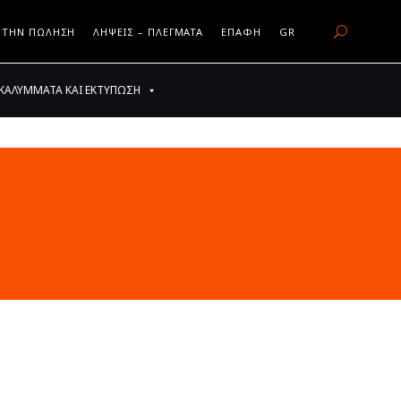
 ΤΗΝ ΠΏΛΗΣΗ
ΛΉΨΕΙΣ – ΠΛΈΓΜΑΤΑ
ΕΠΑΦΉ
GR
Η ΜΕΤΆ ΤΗΝ ΠΏΛΗΣΗ
ΛΉΨΕΙΣ – ΠΛΈΓΜΑΤΑ
ΕΠΑΦΉ
GR
ΚΑΛΎΜΜΑΤΑ ΚΑΙ ΕΚΤΎΠΩΣΗ