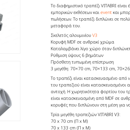
Το διαφημιστικό τραπέζι VITABRI είναι
εμπορικών εκθέσεων και
event
και μπορ
πωλήσεων. Το τραπέζι διπλώνει σε πολύ
μεταφορά του.
Σκελετός αλουμινίου
V3
Κορυφή MDF σε ανθρακί χρώμα
Καταλαμβάνει λίγο χώρο όταν διπλώνε
Ρύθμιση ύψους 6 βημάτων
Πρόσθετη τυπωμένη επίστρωση
3 μεγέθη: 70×70 cm, 70×133 cm, 70×2
Το τραπέζι είναι κατασκευασμένο από ι
του τραπεζιού είναι κατασκευασμένοι α
αντοχή. Η χωρητικότητα φορτίου του τρ
είναι κατασκευασμένη από MDF σε ανθρ
κορυφές που διπλώνουν στη μέση για ν
Τρία μεγέθη τραπεζιών VITABRI V3:
70 x 70 cm (Π x Μ)
70 x 133 cm (Π x Μ)