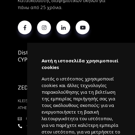
Κατασκευαστής διαφημιστικών σκηνών για
πάνω από 25 χρόνια.
Distributor VITABRI for GREECE &
CYPRUS
Αυτή η ιστοσελίδα χρησιμοποιεί
cookies
Αυτός ο ιστότοπος χρησιμοποιεί
cookies και άλλες τεχνολογίες
ZEDAMGROUP
παρακολούθησης για τη βελτίωση
της εμπειρίας περιήγησής σας για
KLEISTHENOUS 35, AG.PARASKEVI, 15343,
τους ακόλουθους σκοπούς:
για να
ATHENS - GREECE
ενεργοποιήσετε τη βασική
λειτουργικότητα του ιστότοπου
,
info@vitabri.gr
για να παρέχετε καλύτερη εμπειρία
+302106228381
στον ιστότοπο
,
για να μετρήσετε το